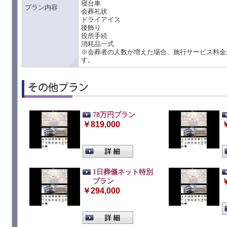
寝台車
プラン内容
会葬礼状
ドライアイス
後飾り
役所手続
消耗品一式
※会葬者の人数が増えた場合、施行サービス料金
す。
78万円プラン
￥819,000
￥
1日葬儀ネット特別
プラン
￥
￥294,000