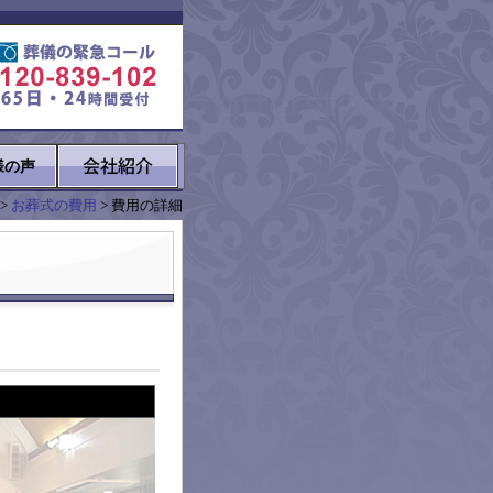
様の声
>
お葬式の費用
> 費用の詳細